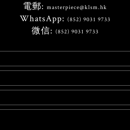
電郵:
masterpiece@klsm.hk
WhatsApp:
(852) 9031 9733
微信:
(852) 9031 9733