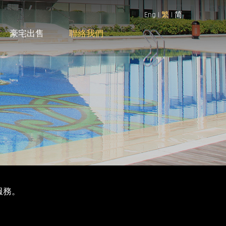
Eng
|
繁
|
简
豪宅出售
聯絡我們
服務。