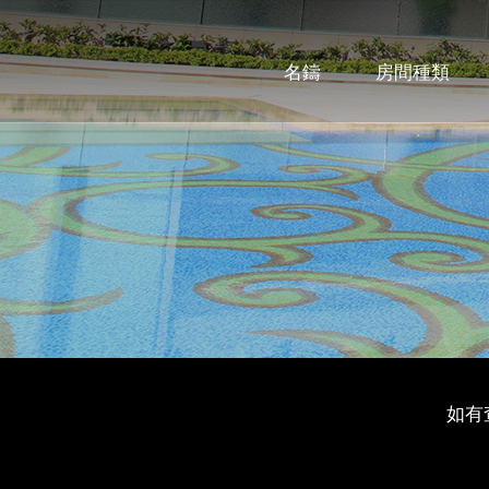
名鑄
房間種類
如有